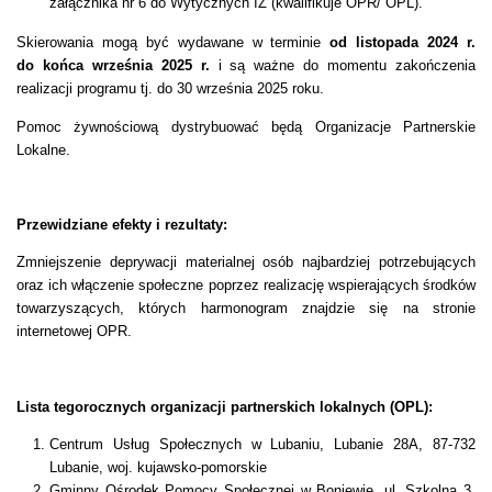
załącznika nr 6 do Wytycznych IZ (kwalifikuje OPR/ OPL).
Skierowania mogą być wydawane w terminie
od listopada 2024 r.
do końca września 2025 r.
i są ważne do momentu zakończenia
realizacji programu tj. do 30 września 2025 roku.
Pomoc żywnościową dystrybuować będą Organizacje Partnerskie
Lokalne.
Przewidziane efekty i rezultaty:
Zmniejszenie deprywacji materialnej osób najbardziej potrzebujących
oraz ich włączenie społeczne poprzez realizację wspierających środków
towarzyszących, których harmonogram znajdzie się na stronie
internetowej OPR.
Lista tegorocznych organizacji partnerskich lokalnych (OPL):
Centrum Usług Społecznych w Lubaniu, Lubanie 28A, 87-732
Lubanie, woj. kujawsko-pomorskie
Gminny Ośrodek Pomocy Społecznej w Boniewie, ul. Szkolna 3,