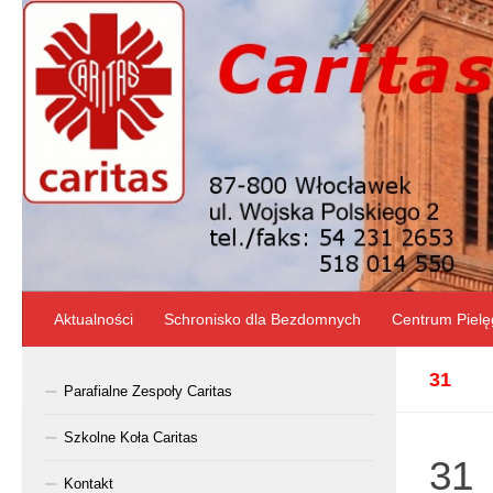
Skip to content
Aktualności
Schronisko dla Bezdomnych
Centrum Pielę
31
Parafialne Zespoły Caritas
Szkolne Koła Caritas
31
Kontakt