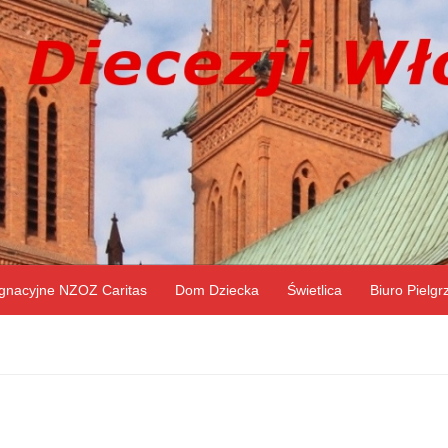
gnacyjne NZOZ Caritas
Dom Dziecka
Świetlica
Biuro Pielg