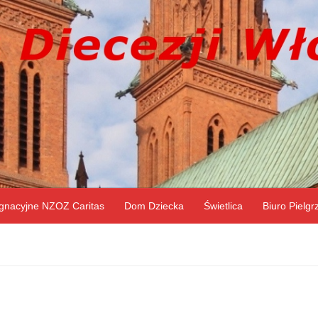
gnacyjne NZOZ Caritas
Dom Dziecka
Świetlica
Biuro Pielg