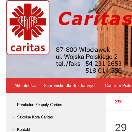
Skip to content
Aktualności
Schronisko dla Bezdomnych
Centrum Pielę
29
Parafialne Zespoły Caritas
Szkolne Koła Caritas
29
Kontakt