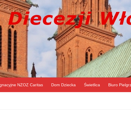
gnacyjne NZOZ Caritas
Dom Dziecka
Świetlica
Biuro Pielg